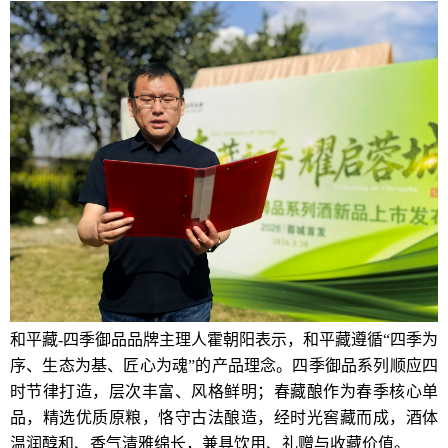
和平藏-四季御品品牌主理人霍朝阳表示，和平藏遵循“四季为
序、生态为基、匠心为魂”的产品理念。四季御品系列顺应四
时节律打造，层次丰富、风格鲜明；春藏酿作为春季核心单
品，精选优质原粮，恪守古法酿造，经时光窖藏而成，酒体
温润醇和、香气清雅绵长，兼具饮用、礼赠与收藏价值。