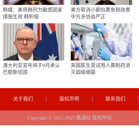
韩媒：美将韩列为敏感国家
美方取消小额包裹免税政策
措施生效 韩积极
中方多协会严正
澳大利亚宣布将于9月承认
英国医生尝试用人粪制药消
巴勒斯坦国
灭超级细菌
关于我们
版权声明
联系我们
Copyright © 2012-2025 鳳通社 版权所有